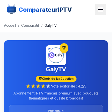
ComparateurIPTV
Accueil
/
Comparatif
/
GalyTV
🏆
GalyTV
🏆
Choix de la rédaction
Note éditoriale :
4.2
/5
Abonnement IPTV français premium avec bouquets
thématiques et qualité broadcast
Prix annuel