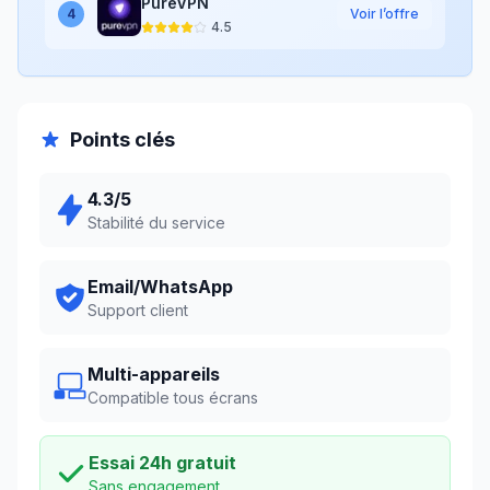
PureVPN
4
Voir l’offre
4.5
Points clés
4.3
/5
Stabilité du service
Email/WhatsApp
Support client
Multi-appareils
Compatible tous écrans
Essai
24
h gratuit
Sans engagement