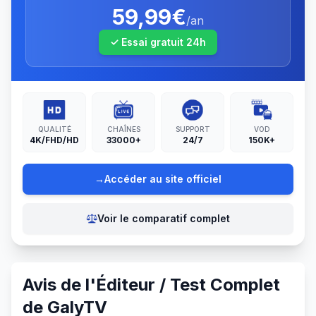
59,99€
/an
✓ Essai gratuit
24
h
QUALITÉ
CHAÎNES
SUPPORT
VOD
4K/FHD/HD
33000+
24/7
150K+
→
Accéder au site officiel
Voir le comparatif complet
Avis de l'Éditeur / Test Complet
de
GalyTV