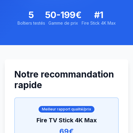
5
50-199€
#1
Boîtiers testés
Gamme de prix
Fire Stick 4K Max
Notre recommandation
rapide
Meilleur rapport qualité/prix
Fire TV Stick 4K Max
69€