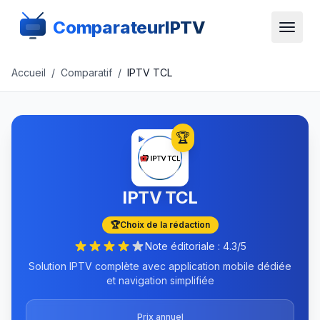
ComparateurIPTV
Accueil
/
Comparatif
/
IPTV TCL
🏆
IPTV TCL
🏆
Choix de la rédaction
Note éditoriale :
4.3
/5
Solution IPTV complète avec application mobile dédiée
et navigation simplifiée
Prix annuel