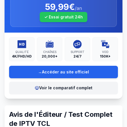
59,99€
/an
✓ Essai gratuit
24
h
QUALITÉ
CHAÎNES
SUPPORT
VOD
4K/FHD/HD
20,000+
24/7
150K+
→
Accéder au site officiel
Voir le comparatif complet
Avis de l'Éditeur / Test Complet
de
IPTV TCL