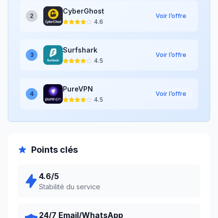
CyberGhost
2
Voir l’offre
4.6
Surfshark
3
Voir l’offre
4.5
PureVPN
4
Voir l’offre
4.5
Points clés
4.6
/5
Stabilité du service
24/7 Email/WhatsApp